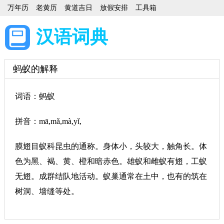
万年历
老黄历
黄道吉日
放假安排
工具箱
汉语词典
蚂蚁的解释
词语：蚂蚁
拼音：mā,mǎ,mà,yǐ,
膜翅目蚁科昆虫的通称。身体小，头较大，触角长。体
色为黑、褐、黄、橙和暗赤色。雄蚁和雌蚁有翅，工蚁
无翅。成群结队地活动。蚁巢通常在土中，也有的筑在
树洞、墙缝等处。