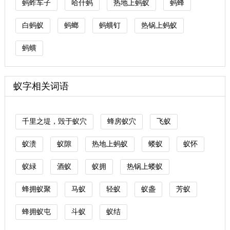
蚂蚱车子
哈什蚂
热地上蚂蚁
蚂蜂
白蚂蚁
蚂螂
蚂蟥钉
热锅上蚂蚁
蚂蟥
蚁字相关词语
千里之堤，毁于蚁穴
蜂房蚁穴
飞蚁
蚁溃
蚁隙
热地上蚂蚁
蝼蚁
蚁怀
蚁緑
酒蚁
蚁拥
热锅上蝼蚁
蜂拥蚁聚
马蚁
轻蚁
蚁盏
芳蚁
蜂拥蚁屯
斗蚁
蚁结