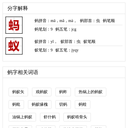
分字解释
蚂拼音
：
mā
，
mǎ
，
mà
，
蚂部首
：虫
蚂笔顺
蚂笔划：
9
蚂五笔：jcg
蚁拼音
：
yǐ
，
蚁部首
：虫
蚁笔顺
蚁笔划：
9
蚁五笔：jyqy
蚂字相关词语
蚂蚁矢
戏蚂蚁
蚂蚱
热锅上的蚂蚁
蚂蚍
蚂蚁缘槐
切蚂
蚂蝗
油锅上蚂蚁
虾什蚂
蚂蚁啃骨头