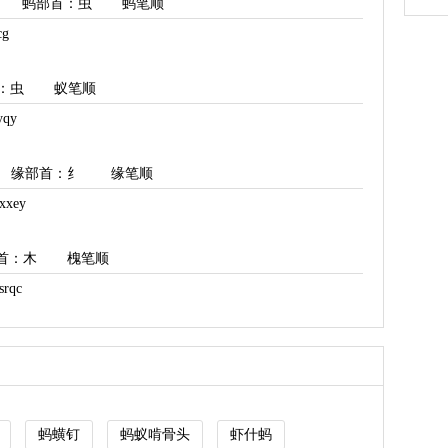
蚂部首
：虫
蚂笔顺
g
：虫
蚁笔顺
qy
缘部首
：纟
缘笔顺
xey
首
：木
槐笔顺
rqc
蚂蟥钉
蚂蚁啃骨头
虾什蚂