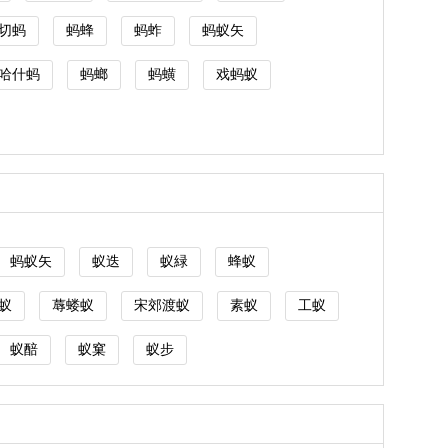
切蚂
蚂蜂
蚂蚱
蚂蚁矢
哈什蚂
蚂螂
蚂蟥
戏蚂蚁
蚂蚁矢
蚁迭
蚁緑
蜂蚁
蚁
蓐蝼蚁
宋郊渡蚁
素蚁
工蚁
蚁醅
蚁窠
蚁步