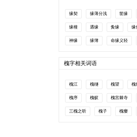
缘契
缘薄分浅
筐缘
缘橦
遇缘
夤缘
缘
神缘
缘簿
命缘义轻
槐字相关词语
槐江
槐穟
槐望
槐
槐序
槐蚁
槐宫棘寺
三槐之听
槐子
槐瘿