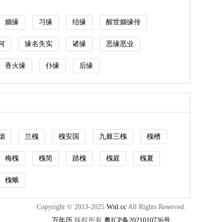
姻缘
习缘
结缘
醒世姻缘传
何
缘名失实
诸缘
恶缘恶业
香火缘
仆缘
后缘
烟
兰槐
槐安国
九棘三槐
槐槽
梅槐
槐简
踏槐
槐庭
槐夏
槐蛾
Copyright © 2013-2025
Wnl.cc
All Rights Reserved.
万年历
版权所有
粤ICP备2021010736号