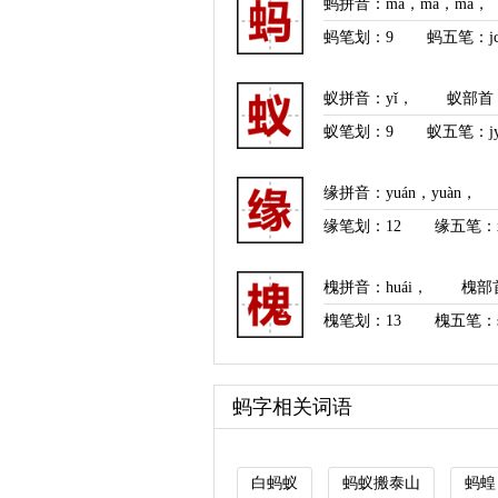
蚂拼音
：
mā
，
mǎ
，
mà
，
蚂笔划：
9
蚂五笔：jc
蚁拼音
：
yǐ
，
蚁部首
蚁笔划：
9
蚁五笔：jy
缘拼音
：
yuán
，
yuàn
，
缘笔划：
12
缘五笔：x
槐拼音
：
huái
，
槐部
槐笔划：
13
槐五笔：s
蚂字相关词语
白蚂蚁
蚂蚁搬泰山
蚂蝗