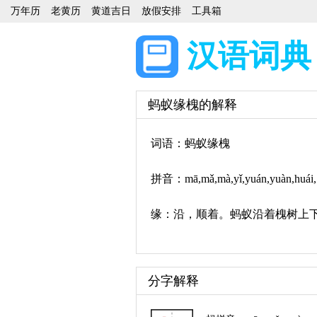
万年历
老黄历
黄道吉日
放假安排
工具箱
汉语词典
蚂蚁缘槐的解释
词语：蚂蚁缘槐
拼音：mā,mǎ,mà,yǐ,yuán,yuàn,huái,
缘：沿，顺着。蚂蚁沿着槐树上
分字解释