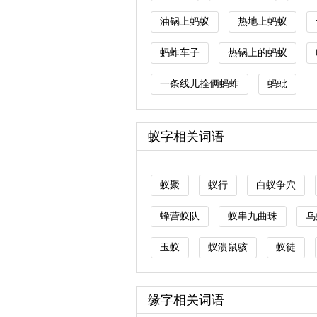
油锅上蚂蚁
热地上蚂蚁
蚂蚱车子
热锅上的蚂蚁
一条线儿拴俩蚂蚱
蚂蚍
蚁字相关词语
蚁聚
蚁行
白蚁争穴
蜂营蚁队
蚁串九曲珠
乌
玉蚁
蚁溃鼠骇
蚁徒
缘字相关词语