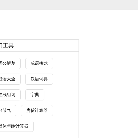
门工具
周公解梦
成语接龙
成语大全
汉语词典
在线组词
字典
24节气
房贷计算器
退休年龄计算器