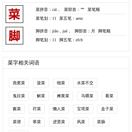
菜拼音
：
cài
，
菜部首
：艹
菜笔顺
菜笔划：
11
菜五笔：aesu
脚拼音
：
jiǎo
，
jué
，
脚部首
：月
脚笔顺
脚笔划：
11
脚五笔：efcb
菜字相关词语
燕窝菜
菠菜
细菜
水菜不交
鬼目菜
解菜
摊黄菜
马嚼菜
看菜
酱菜
荇菜
懒人菜
宝塔菜
盒子菜
菜谱
寒菜
进贤菜
风菜
菜肠