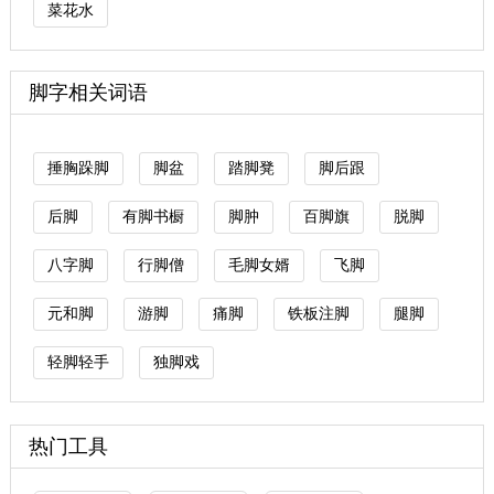
菜花水
脚字相关词语
捶胸跺脚
脚盆
踏脚凳
脚后跟
后脚
有脚书橱
脚肿
百脚旗
脱脚
八字脚
行脚僧
毛脚女婿
飞脚
元和脚
游脚
痛脚
铁板注脚
腿脚
轻脚轻手
独脚戏
热门工具