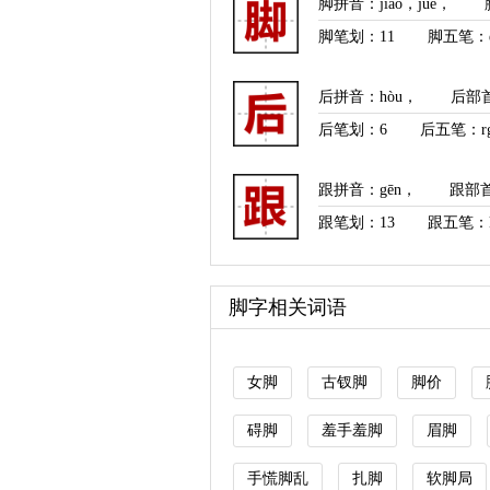
脚拼音
：
jiǎo
，
jué
，
脚笔划：
11
脚五笔：e
后拼音
：
hòu
，
后部
后笔划：
6
后五笔：rg
跟拼音
：
gēn
，
跟部
跟笔划：
13
跟五笔：k
脚字相关词语
女脚
古钗脚
脚价
碍脚
羞手羞脚
眉脚
手慌脚乱
扎脚
软脚局