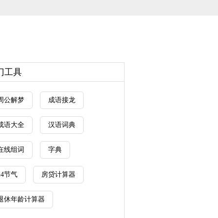
门工具
周公解梦
成语接龙
成语大全
汉语词典
在线组词
字典
24节气
房贷计算器
退休年龄计算器