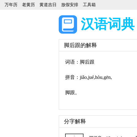
万年历
老黄历
黄道吉日
放假安排
工具箱
汉语词典
脚后跟的解释
词语：脚后跟
拼音：jiǎo,jué,hòu,gēn,
脚跟。
分字解释