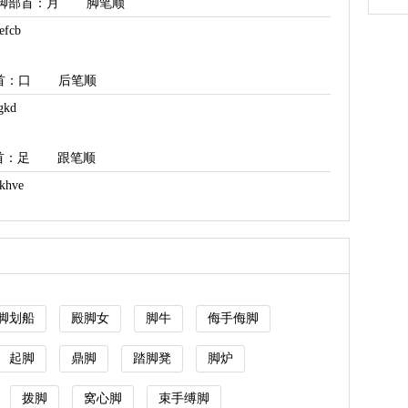
脚部首
：月
脚笔顺
fcb
首
：口
后笔顺
kd
首
：足
跟笔顺
hve
脚划船
殿脚女
脚牛
侮手侮脚
起脚
鼎脚
踏脚凳
脚炉
拨脚
窝心脚
束手缚脚