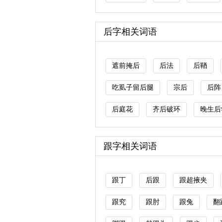
后字相关词语
遮前掩后
后法
后鞧
吃虱子留后腿
宗后
后阵
后庭花
齐后破环
晚生后
跟字相关词语
跟丁
后跟
跟超掖夹
跟究
跟肘
跟兔
翻