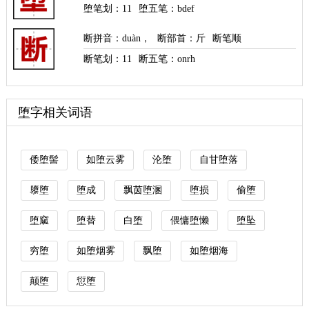
堕笔划：
11
堕五笔：bdef
断拼音
：
duàn
，
断部首
：斤
断笔顺
断笔划：
11
断五笔：onrh
堕字相关词语
倭堕髻
如堕云雾
沦堕
自甘堕落
隳堕
堕成
飘茵堕溷
堕损
偷堕
堕窳
堕替
白堕
偎慵堕懒
堕坠
穷堕
如堕烟雾
飘堕
如堕烟海
颠堕
愆堕