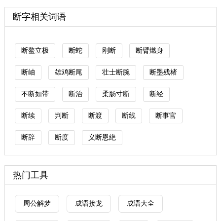
断字相关词语
断鳌立极
断蛇
刚断
断臂燃身
断岫
雄鸡断尾
壮士断腕
断墨残楮
不断如带
断治
柔肠寸断
断经
断续
判断
断渡
断线
断事官
断辞
断度
义断恩絶
热门工具
周公解梦
成语接龙
成语大全