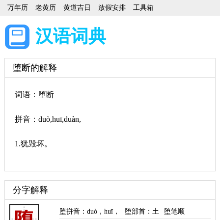
万年历
老黄历
黄道吉日
放假安排
工具箱
汉语词典
堕断的解释
词语：堕断
拼音：duò,huī,duàn,
1.犹毁坏。
分字解释
堕拼音
：
duò
，
huī
，
堕部首
：土
堕笔顺