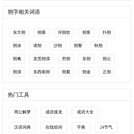
朔字相关词语
东方朔
朔垂
河朔饮
朔客
扑朔
朔涂
请朔
沙朔
朔鼙
秋朔
朔禽
龙荒朔漠
穷朔
东朔
朔云
朔漠
东西南朔
朔奠
朔途
正朔
热门工具
周公解梦
成语接龙
成语大全
汉语词典
在线组词
字典
24节气