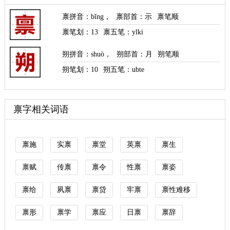
禀拼音
：
bǐng
，
禀部首
：示
禀笔顺
禀笔划：
13
禀五笔：ylki
朔拼音
：
shuò
，
朔部首
：月
朔笔顺
朔笔划：
10
朔五笔：ubte
禀字相关词语
禀施
实禀
禀堂
英禀
禀生
禀赋
传禀
禀令
性禀
禀姿
禀给
夙禀
禀贷
牢禀
禀性难移
禀形
禀学
禀应
日禀
禀辞