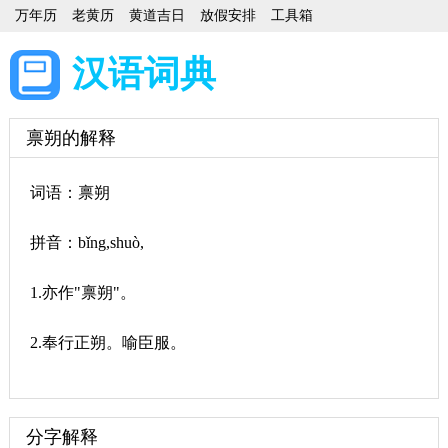
万年历
老黄历
黄道吉日
放假安排
工具箱
汉语词典
禀朔的解释
词语：禀朔
拼音：bǐng,shuò,
1.亦作"禀朔"。
2.奉行正朔。喻臣服。
分字解释