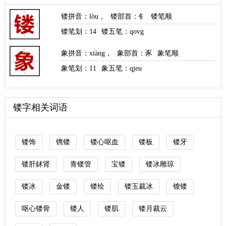
镂拼音
：
lòu
，
镂部首
：钅
镂笔顺
镂笔划：
14
镂五笔：qovg
象拼音
：
xiàng
，
象部首
：豕
象笔顺
象笔划：
11
象五笔：qjeu
镂字相关词语
镂饰
镌镂
镂心呕血
镂板
镂牙
镂肝鉥肾
青镂管
宝镂
镂冰雕琼
镂冰
金镂
镂绘
镂玉裁冰
锼镂
呕心镂骨
镂人
镂肌
镂月裁云