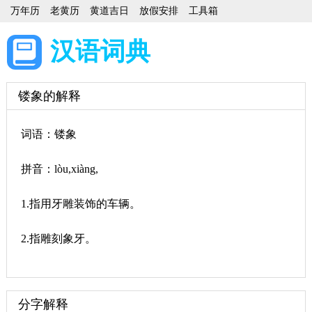
万年历
老黄历
黄道吉日
放假安排
工具箱
汉语词典
镂象的解释
词语：镂象
拼音：lòu,xiàng,
1.指用牙雕装饰的车辆。
2.指雕刻象牙。
分字解释