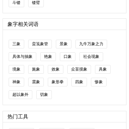
斗镂
镂臂
象字相关词语
三象
蛮笺象管
景象
九牛万象之力
具体与抽象
艳象
口象
社会现象
境象
旄象
效象
众盲摸象
具象
神象
震象
象形拳
四象
惨象
超以象外
切象
热门工具