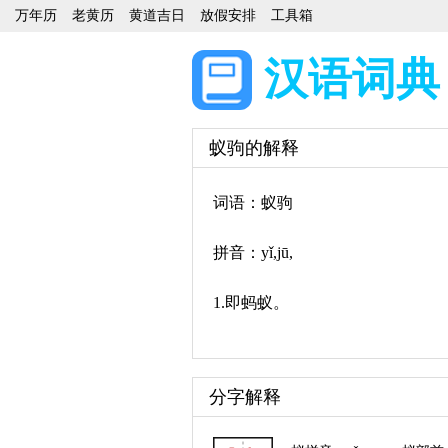
万年历
老黄历
黄道吉日
放假安排
工具箱
汉语词典
蚁驹的解释
词语：蚁驹
拼音：yǐ,jū,
1.即蚂蚁。
分字解释