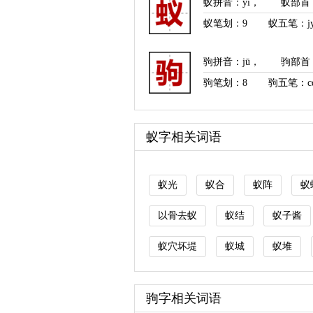
蚁拼音
：
yǐ
，
蚁部首
蚁笔划：
9
蚁五笔：jy
驹拼音
：
jū
，
驹部首
驹笔划：
8
驹五笔：cq
蚁字相关词语
蚁光
蚁合
蚁阵
蚁
以骨去蚁
蚁结
蚁子酱
蚁穴坏堤
蚁城
蚁堆
驹字相关词语