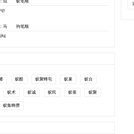
：虫
蚁笔顺
qy
：马
驹笔顺
kg
蝼
蚁醅
蚁聚蜂屯
蚁巢
蚁台
蚁术
蚁诚
蚁民
蚁蚕
蚁聚
蚁集蜂攒