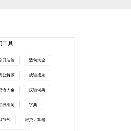
门工具
今日油价
造句大全
周公解梦
成语接龙
成语大全
汉语词典
在线组词
字典
24节气
房贷计算器