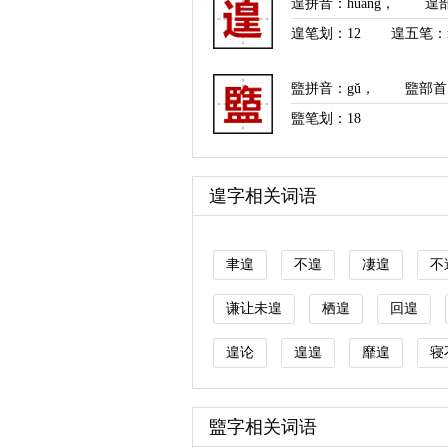
遑拼音
：
huáng
，
遑
遑笔划：
12
遑五笔：r
盬拼音
：
gǔ
，
盬部首
盬笔划：
18
遑字相关词语
聿遑
不遑
凄遑
不
谦让未遑
栖遑
回遑
遑论
遑遑
靡遑
寝
盬字相关词语