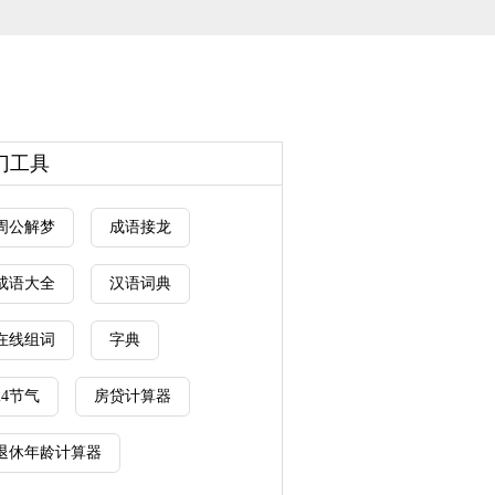
门工具
周公解梦
成语接龙
成语大全
汉语词典
在线组词
字典
24节气
房贷计算器
退休年龄计算器