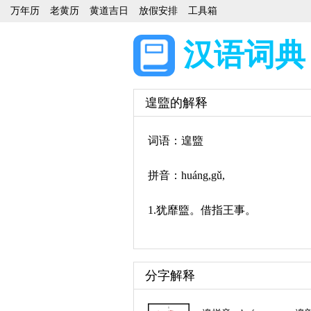
万年历
老黄历
黄道吉日
放假安排
工具箱
汉语词典
遑盬的解释
词语：遑盬
拼音：huáng,gǔ,
1.犹靡盬。借指王事。
分字解释