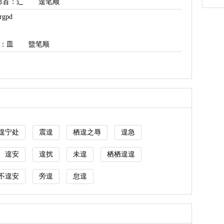
部首
：辶
遑笔顺
gpd
：皿
盬笔顺
遑宁处
震遑
栖遑之辱
遑急
遑安
遑扰
未遑
栖栖遑遑
不遑安
旁遑
怠遑