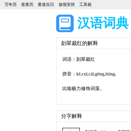
万年历
老黄历
黄道吉日
放假安排
工具箱
汉语词典
刻翠裁红的解释
词语：刻翠裁红
拼音：kè,cuì,cái,gōng,hóng,
比喻极力修饰词藻。
分字解释