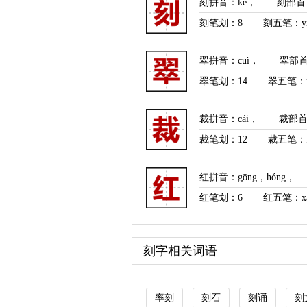
刻拼音
：
kè
，
刻部首
刻笔划：
8
刻五笔：yn
翠拼音
：
cuì
，
翠部
翠笔划：
14
翠五笔：n
裁拼音
：
cái
，
裁部
裁笔划：
12
裁五笔：f
红拼音
：
gōng
，
hóng
，
红笔划：
6
红五笔：x
刻字相关词语
率刻
刻石
刻诵
刻