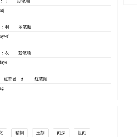
：刂
刻笔顺
tj
首
：羽
翠笔顺
ywf
首
：衣
裁笔顺
aye
红部首
：纟
红笔顺
ag
文
精刻
玉刻
刻深
祖刻