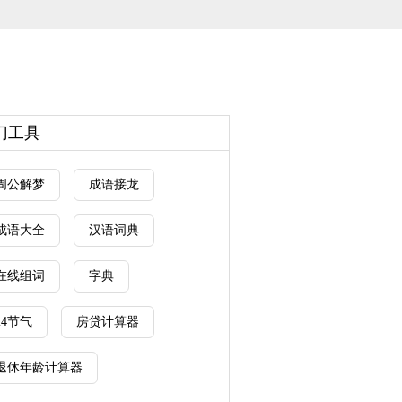
门工具
周公解梦
成语接龙
成语大全
汉语词典
在线组词
字典
24节气
房贷计算器
退休年龄计算器