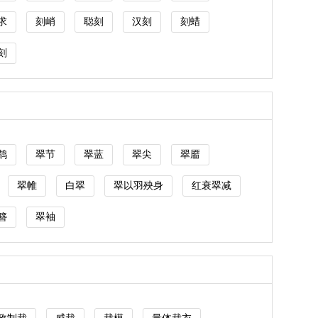
求
刻峭
聪刻
汉刻
刻蜡
刻
鹊
翠节
翠蓝
翠尖
翠靥
翠帷
白翠
翠以羽殃身
红衰翠减
簪
翠袖