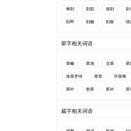
惏刻
刻肌
烦刻
刻
刻即
刻贼
刻板
续
翠字相关词语
翠蛾
翠滴
含翠
翠
珠翠罗绮
翠茸
环翠阁
翠叶
愁翠
翠衿
翠
裁字相关词语