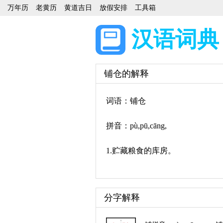
万年历
老黄历
黄道吉日
放假安排
工具箱
汉语词典
铺仓的解释
词语：铺仓
拼音：pù,pū,cāng,
1.贮藏粮食的库房。
分字解释