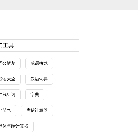
门工具
周公解梦
成语接龙
成语大全
汉语词典
在线组词
字典
24节气
房贷计算器
退休年龄计算器