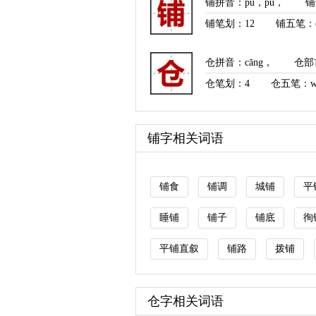
铺拼音
：
pù
，
pū
，
铺
铺笔划：
12
铺五笔：q
仓拼音
：
cāng
，
仓部
仓笔划：
4
仓五笔：w
铺字相关词语
铺食
铺调
城铺
平
睡铺
铺子
铺底
徇
平铺直叙
铺路
拨铺
仓字相关词语