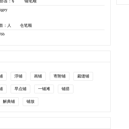
部首
：钅
铺笔顺
gey
首
：人
仓笔顺
bb
铺
浮铺
画铺
寄附铺
裁缝铺
铺
早点铺
一铺滩
铺搭
解典铺
铺放