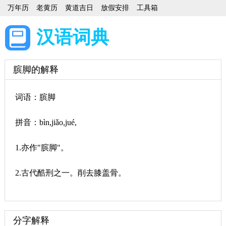
万年历
老黄历
黄道吉日
放假安排
工具箱
汉语词典
膑脚的解释
词语：膑脚
拼音：bìn,jiǎo,jué,
1.亦作"膑脚"。
2.古代酷刑之一。削去膝盖骨。
分字解释