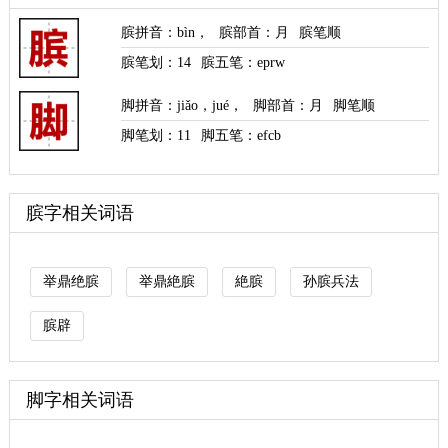
膑拼音
：
bìn
，
膑部首
：月
膑笔顺
膑笔划：
14
膑五笔：eprw
脚拼音
：
jiǎo
，
jué
，
脚部首
：月
脚笔顺
脚笔划：
11
脚五笔：efcb
膑字相关词语
举鼎绝膑
举鼎絶膑
絶膑
孙膑兵法
膑辟
脚字相关词语