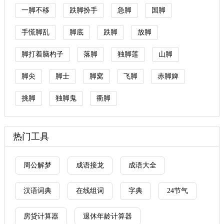
一脚不移
跌脚扮手
急脚
国脚
手慌脚乱
脚底
跌脚
放脚
脚打着脑杓子
落脚
独脚莲
山脚
脚尖
脚士
脚窝
飞脚
赤脚婢
挑脚
独脚鬼
衢脚
热门工具
周公解梦
成语接龙
成语大全
汉语词典
在线组词
字典
24节气
房贷计算器
退休年龄计算器