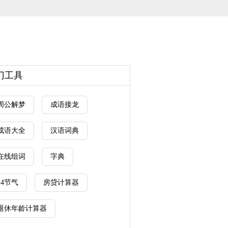
门工具
周公解梦
成语接龙
成语大全
汉语词典
在线组词
字典
24节气
房贷计算器
退休年龄计算器