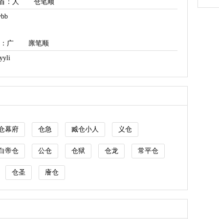
首
：人
仓笔顺
bb
：广
廪笔顺
yli
仓幕府
仓急
臧仓小人
义仓
白帝仓
公仓
仓狱
仓龙
常平仓
仓圣
廥仓