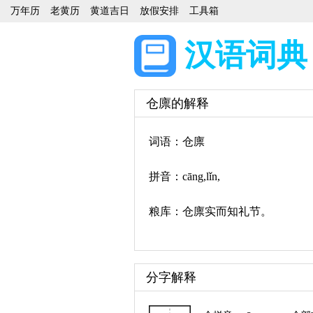
万年历
老黄历
黄道吉日
放假安排
工具箱
汉语词典
仓廪的解释
词语：仓廪
拼音：cāng,lǐn,
粮库：仓廪实而知礼节。
分字解释