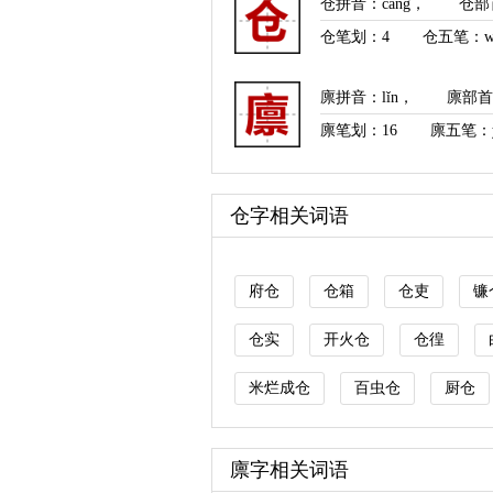
仓拼音
：
cāng
，
仓部
仓笔划：
4
仓五笔：w
廪拼音
：
lǐn
，
廪部首
廪笔划：
16
廪五笔：y
仓字相关词语
府仓
仓箱
仓吏
镰
仓实
开火仓
仓徨
米烂成仓
百虫仓
厨仓
廪字相关词语